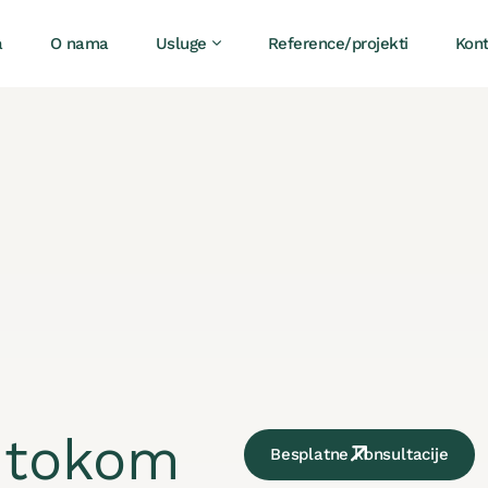
a
O nama
Usluge
Reference/projekti
Kon
 tokom
Besplatne konsultacije