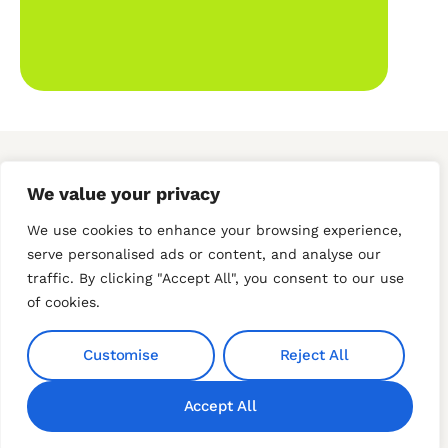
We value your privacy
We use cookies to enhance your browsing experience,
serve personalised ads or content, and analyse our
Spremni ste da
unaprijedite
traffic. By clicking "Accept All", you consent to our use
of cookies.
svoj prostor?
Stojimo vam na raspolaganju za sva pitanja,
Customise
Reject All
savjete i ponude.
Accept All
Pozovi odmah