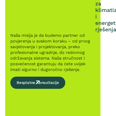
za
klimati
i
energet
rješenj
Naša misija je da budemo partner od
povjerenja u svakom koraku – od prvog
savjetovanja i projektovanja, preko
profesionalne ugradnje, do redovnog
održavanja sistema. Naša stručnost i
posvećenost garantuju da ćete uvijek
imati sigurno i dugoročno rješenje.
Besplatne konsultacije